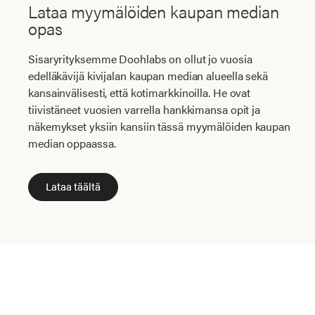
Lataa myymälöiden kaupan median
opas
Sisaryrityksemme Doohlabs on ollut jo vuosia
edelläkävijä kivijalan kaupan median alueella sekä
kansainvälisesti, että kotimarkkinoilla. He ovat
tiivistäneet vuosien varrella hankkimansa opit ja
näkemykset yksiin kansiin tässä myymälöiden kaupan
median oppaassa.
Lataa täältä