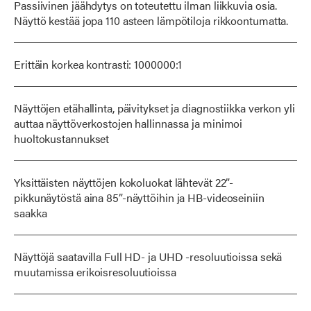
Passiivinen jäähdytys on toteutettu ilman liikkuvia osia.
Näyttö kestää jopa 110 asteen lämpötiloja rikkoontumatta.
Erittäin korkea kontrasti: 1000000:1
Näyttöjen etähallinta, päivitykset ja diagnostiikka verkon yli
auttaa näyttöverkostojen hallinnassa ja minimoi
huoltokustannukset
Yksittäisten näyttöjen kokoluokat lähtevät 22”-
pikkunäytöstä aina 85”-näyttöihin ja HB-videoseiniin
saakka
Näyttöjä saatavilla Full HD- ja UHD -resoluutioissa sekä
muutamissa erikoisresoluutioissa