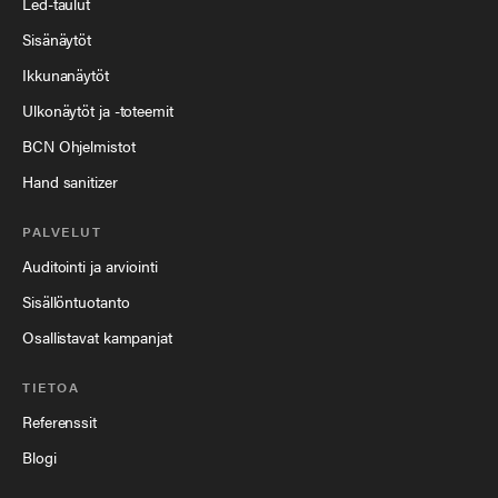
Led-taulut
Sisänäytöt
Ikkunanäytöt
Ulkonäytöt ja -toteemit
BCN Ohjelmistot
Hand sanitizer
PALVELUT
Auditointi ja arviointi
Sisällöntuotanto
Osallistavat kampanjat
TIETOA
Referenssit
Blogi