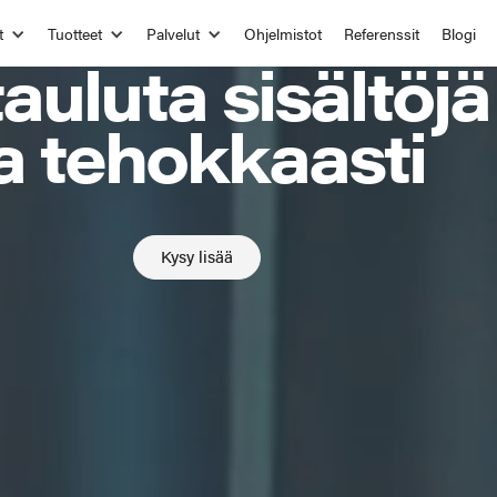
BCN DIGITAL SIGNAGE CMS
t
Tuotteet
Palvelut
Ohjelmistot
Referenssit
Blogi
auluta sisältöjä
ja tehokkaasti
Kysy lisää