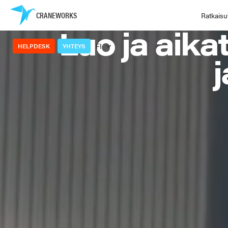
CRANEWORKS
Ratkaisu
Luo ja aikat
FI
HELPDESK
YHTEYS