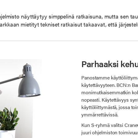
hjelmisto näyttäytyy simppelinä ratkaisuna, mutta sen taus
rkkaan mietityt tekniset ratkaisut takaavat, että järjeste
Parhaaksi kehu
Panostamme käyttöliitty
käytettävyyteen. BCN:n Bas
monimutkaisemmatkin kok
nopeasti. Käytettävyys synt
käyttöliittymästä, jossa to
ymmärrettävissä.
Kun S-ryhmä valitsi Cran
juuri ohjelmiston toimivuu