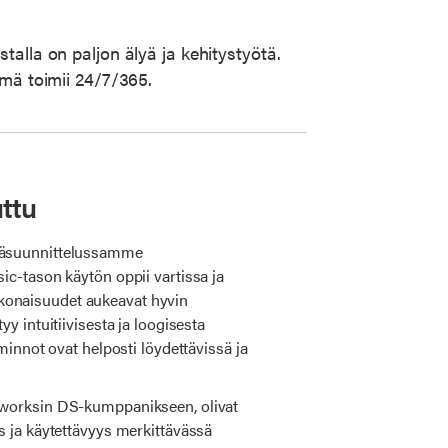
talla on paljon älyä ja kehitystyötä.
lmä toimii 24/7/365.
ttu
mäsuunnittelussamme
ic-tason käytön oppii vartissa ja
onaisuudet aukeavat hyvin
yy intuitiivisesta ja loogisesta
iminnot ovat helposti löydettävissä ja
eworksin DS-kumppanikseen, olivat
s ja käytettävyys merkittävässä