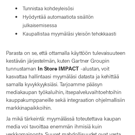
Tunnistaa kohdeyleisösi
Hyödyntää automaatiota sisällön
julkaisemisessa
Kaupallistaa myymäläsi yleisön tehokkaasti
Parasta on se, että ottamalla käyttöön tulevaisuuteen
kestävän järjestelmän, kuten Gartner Groupin
tunnustaman
In Store IMPACT
-alustan, voit
kasvattaa hallintaasi myymäläsi datasta ja kehittää
samalla kyvykkyyksiäsi. Tarjoamme pääsyn
mediakaupan työkaluihin, itsepalveluvaihtoehtoihin
kauppakumppaneille sekä integraation ohjelmallisiin
markkinapaikkoihin.
Ja mikä tärkeintä: myymälässä toteutettava kaupan
media voi tavoittaa enemmän ihmisiä kuin
verkkomainonta. Suuret mahdollisuudet ovat vasta