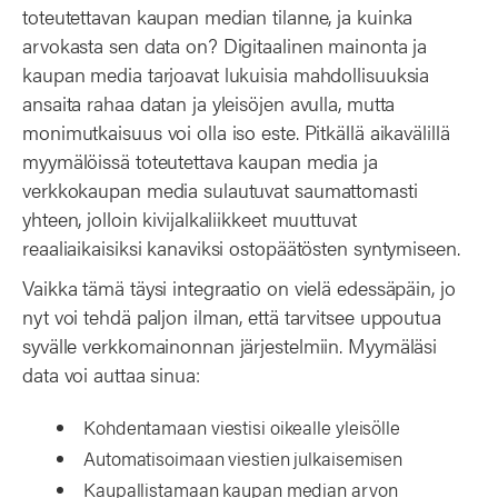
toteutettavan kaupan median tilanne, ja kuinka
arvokasta sen data on? Digitaalinen mainonta ja
kaupan media tarjoavat lukuisia mahdollisuuksia
ansaita rahaa datan ja yleisöjen avulla, mutta
monimutkaisuus voi olla iso este. Pitkällä aikavälillä
myymälöissä toteutettava kaupan media ja
verkkokaupan media sulautuvat saumattomasti
yhteen, jolloin kivijalkaliikkeet muuttuvat
reaaliaikaisiksi kanaviksi ostopäätösten syntymiseen.
Vaikka tämä täysi integraatio on vielä edessäpäin, jo
nyt voi tehdä paljon ilman, että tarvitsee uppoutua
syvälle verkkomainonnan järjestelmiin. Myymäläsi
data voi auttaa sinua:
Kohdentamaan viestisi oikealle yleisölle
Automatisoimaan viestien julkaisemisen
Kaupallistamaan kaupan median arvon