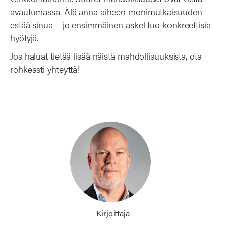
avautumassa. Älä anna aiheen monimutkaisuuden
estää sinua – jo ensimmäinen askel tuo konkreettisia
hyötyjä.
Jos haluat tietää lisää näistä mahdollisuuksista, ota
rohkeasti yhteyttä!
Kirjoittaja