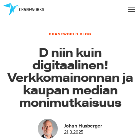
CRANEWORKS
CRANEWORLD BLOG
D niin kuin
digitaalinen!
Verkkomainonnan ja
kaupan median
monimutkaisuus
Johan Husberger
21.3.2025