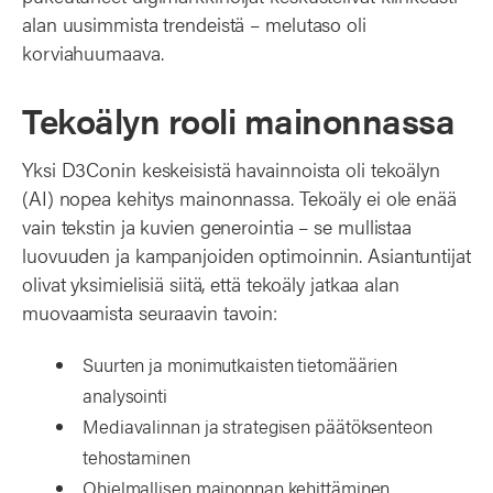
alan uusimmista trendeistä – melutaso oli
korviahuumaava.
Tekoälyn rooli mainonnassa
Yksi D3Conin keskeisistä havainnoista oli tekoälyn
(AI) nopea kehitys mainonnassa. Tekoäly ei ole enää
vain tekstin ja kuvien generointia – se mullistaa
luovuuden ja kampanjoiden optimoinnin. Asiantuntijat
olivat yksimielisiä siitä, että tekoäly jatkaa alan
muovaamista seuraavin tavoin:
Suurten ja monimutkaisten tietomäärien
analysointi
Mediavalinnan ja strategisen päätöksenteon
tehostaminen
Ohjelmallisen mainonnan kehittäminen