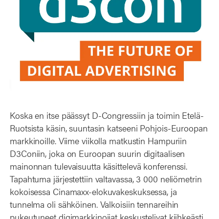
Koska en itse päässyt D-Congressiin ja toimin Etelä-
Ruotsista käsin, suuntasin katseeni Pohjois-Euroopan
markkinoille. Viime viikolla matkustin Hampuriin
D3Coniin, joka on Euroopan suurin digitaalisen
mainonnan tulevaisuutta käsittelevä konferenssi.
Tapahtuma järjestettiin valtavassa, 3 000 neliömetrin
kokoisessa Cinamaxx-elokuvakeskuksessa, ja
tunnelma oli sähköinen. Valkoisiin tennareihin
pukeutuneet digimarkkinoijat keskustelivat kiihkeästi