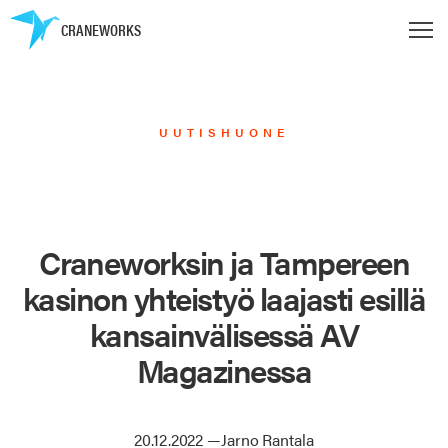
CRANEWORKS
UUTISHUONE
Craneworksin ja Tampereen
kasinon yhteistyö laajasti esillä
kansainvälisessä AV
Magazinessa
20.12.2022
—
Jarno Rantala