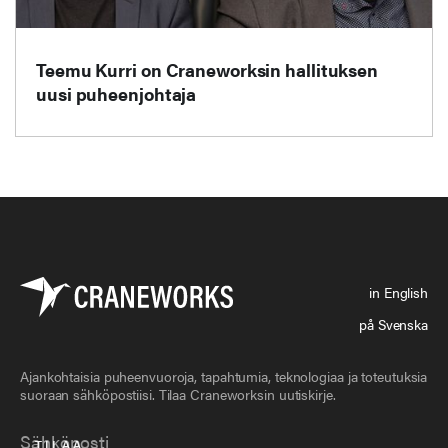
Teemu Kurri on Craneworksin hallituksen
uusi puheenjohtaja
in English
på Svenska
Ajankohtaisia puheenvuoroja, tapahtumia, teknologiaa ja toteutuksia
suoraan sähköpostiisi. Tilaa Craneworksin uutiskirje.