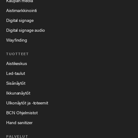
Kaupan media
Aistimarkkinointi
Digital signage
Digital signage audio
Wayfinding
TUOTTEET
Aistikeskus
Led-taulut
Sisänäytöt
Ikkunanäytöt
Ulkonäytöt ja -toteemit
BCN Ohjelmistot
Hand sanitizer
PALVELUT