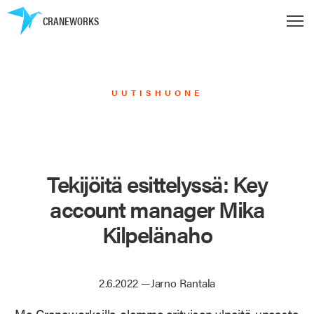
CRANEWORKS
UUTISHUONE
Tekijöitä esittelyssä: Key
account manager Mika
Kilpelänaho
2.6.2022
—
Jarno Rantala
Me Craneworksilla olemme erityisen ylpeitä upeasta