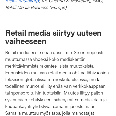
Aleksi Rautakorpi
, VP, Offering & Marketing, PMO,
Retail Media Business (Europe).
---
Retail media siirtyy uuteen
vaiheeseen
Retail media ei ole enää uusi ilmiö. Se on nopeasti
muuttumassa yhdeksi koko mediakentän
merkittävimmistä rakenteellisista muutoksista.
Ennusteiden mukaan retail media ohittaa lähivuosina
television globaalissa mainoskulutuksessa, mutta
todellinen murros ei liity enää vain verkkokauppaan
tai sponsoroituihin tuotteisiin. Muutos liittyy paljon
syvempään kehitykseen: siihen, miten media, data ja
kaupankäynti yhdistyvät samaan järjestelmään.
Samalla muuttuu myös tapa, jolla mainostajat