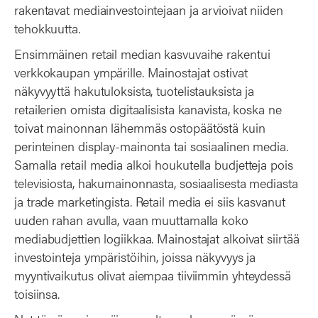
rakentavat mediainvestointejaan ja arvioivat niiden
tehokkuutta.
Ensimmäinen retail median kasvuvaihe rakentui
verkkokaupan ympärille. Mainostajat ostivat
näkyvyyttä hakutuloksista, tuotelistauksista ja
retailerien omista digitaalisista kanavista, koska ne
toivat mainonnan lähemmäs ostopäätöstä kuin
perinteinen display-mainonta tai sosiaalinen media.
Samalla retail media alkoi houkutella budjetteja pois
televisiosta, hakumainonnasta, sosiaalisesta mediasta
ja trade marketingista. Retail media ei siis kasvanut
uuden rahan avulla, vaan muuttamalla koko
mediabudjettien logiikkaa. Mainostajat alkoivat siirtää
investointeja ympäristöihin, joissa näkyvyys ja
myyntivaikutus olivat aiempaa tiiviimmin yhteydessä
toisiinsa.