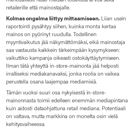
retailerille että mainostajalle.
Kolmas ongelma liittyy mittaamiseen.
Liian usein
raportointi pysähtyy siihen, kuinka monta kertaa
mainos on pyörinyt ruudulla. Todellinen
myyntivaikutus jää näkymättömäksi, eikä mainostaja
saa vastausta kaikkein tärkeimpään kysymykseen:
vaikuttiko kampanja oikeasti ostokäyttäytymiseen.
Ilman tätä yhteyttä in-store-mainonta jää helposti
irralliseksi mediakanavaksi, jonka roolia on vaikea
perustella osana laajempaa mediamixiä.
Tämän vuoksi suuri osa nykyisestä in-store-
mainonnasta toimii edelleen enemmän mediapintana
kuin aidosti dataohjattuna retail mediana. Potentiaali
on valtava, mutta markkina on monelta osin vielä
kehitysvaiheessa.