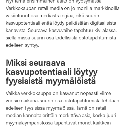
Nyt tämä ensimmäinen aalto on kypsymässä.
Verkkokaupan retail media on jo monilla markkinoilla
vakiintunut osa mediastrategiaa, eikä suurin
kasvupotentiaali enää löydy pelkästään digitaalisista
kanavista. Seuraava kasvuvaihe tapahtuu kivijalassa,
siellä missä suurin osa todellisista ostotapahtumista
edelleen syntyy.
Miksi seuraava
kasvupotentiaali löytyy
fyysisistä myymälöistä
Vaikka verkkokauppa on kasvanut nopeasti viime
vuosien aikana, suurin osa ostotapahtumista tehdään
edelleen fyysisissä myymälöissä. Tämä on retail
median kannalta erittäin merkittävä asia, koska juuri
myymäläympäristössä tapahtuvat monet kaikkein