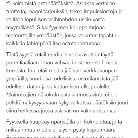
tärkeimmistä ostopäätöksistä. Asiakas vertailee
tuotteita, reagoi tarjouksiin, tekee impulssiostoja ja
valitsee lopullisen vaihtoehdon usein vasta
myymälässä. Siksi fyysinen kauppa tarjoaa
mainostajille ympäristön, jossa vaikutus tapahtuu
kaikkein lähimpänä itse ostotapahtumaa.
Tästä syystä retail media ei voi saavuttaa täyttä
potentiaaliaan ilman vahvaa in-store retail media -
kerrosta. Jos retail media jää vain verkkokaupan
ympärille, suuri osa todellisista ostotilanteista jää
edelleen datan ja vaikuttamisen ulkopuolelle.
Mainostajien näkökulmasta kiinnostavinta ei ole
pelkkä näkyvyys, vaan kyky vaikuttaa päätöksiin juuri
siinä hetkessä, jossa asiakas on valmis ostamaan.
Fyysisellä kauppaympäristöllä on kolme etua, joita
mikään muu media ei täysin pysty kopioimaan.
Ensimmäinen on todellinen ostotilanne. Kyse ei ole