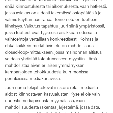
enää kiinnostuksesta tai aikomuksesta, vaan hetkestä,
jossa asiakas on aidosti tekemässä ostopäätöstä ja
valmis käyttämään rahaa. Toinen etu on tuotteen
läheisyys. Vaikutus tapahtuu juuri siinä ympäristössä,
jossa tuotteet ovat fyysisesti asiakkaan edessä ja
vaihtoehtoja vertaillaan konkreettisesti. Kolmas ja
ehkä kaikkein merkittävin etu on mahdollisuus
closed-loop-mittaukseen, jossa mainonnan altistus
voidaan yhdistää toteutuneeseen myyntiin. Tämä
mahdollistaa aivan erilaisen ymmärryksen
kampanjoiden tehokkuudesta kuin monissa
perinteisissä mediakanavissa.
Juuri nämä tekijät tekevät in-store retail mediasta
aidosti kiinnostavan kasvualustan. Kyse ei ole vain
uudesta mediapinnasta myymälässä, vaan
mahdollisuudesta rakentaa järjestelmä, jossa data,