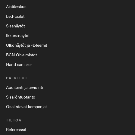
Aistikeskus
Led-taulut
Sisänäytöt
Ikkunanäytöt
Ulkonäytöt ja -toteemit
BCN Ohjelmistot
Hand sanitizer
PALVELUT
Auditointi ja arviointi
Sisällöntuotanto
Osallistavat kampanjat
TIETOA
Referenssit