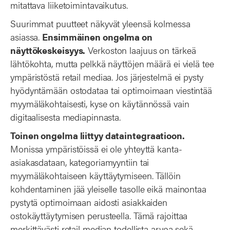
mitattava liiketoimintavaikutus.
Suurimmat puutteet näkyvät yleensä kolmessa
asiassa.
Ensimmäinen ongelma on
näyttökeskeisyys.
Verkoston laajuus on tärkeä
lähtökohta, mutta pelkkä näyttöjen määrä ei vielä tee
ympäristöstä retail mediaa. Jos järjestelmä ei pysty
hyödyntämään ostodataa tai optimoimaan viestintää
myymäläkohtaisesti, kyse on käytännössä vain
digitaalisesta mediapinnasta.
Toinen ongelma liittyy dataintegraatioon.
Monissa ympäristöissä ei ole yhteyttä kanta-
asiakasdataan, kategoriamyyntiin tai
myymäläkohtaiseen käyttäytymiseen. Tällöin
kohdentaminen jää yleiselle tasolle eikä mainontaa
pystytä optimoimaan aidosti asiakkaiden
ostokäyttäytymisen perusteella. Tämä rajoittaa
merkittävästi retail median todellista arvoa sekä