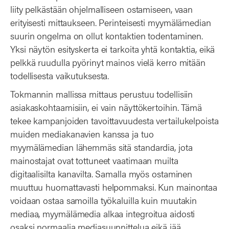
liity pelkästään ohjelmalliseen ostamiseen, vaan
erityisesti mittaukseen. Perinteisesti myymälämedian
suurin ongelma on ollut kontaktien todentaminen.
Yksi näytön esityskerta ei tarkoita yhtä kontaktia, eikä
pelkkä ruudulla pyörinyt mainos vielä kerro mitään
todellisesta vaikutuksesta.
Tokmannin mallissa mittaus perustuu todellisiin
asiakaskohtaamisiin, ei vain näyttökertoihin. Tämä
tekee kampanjoiden tavoittavuudesta vertailukelpoista
muiden mediakanavien kanssa ja tuo
myymälämedian lähemmäs sitä standardia, jota
mainostajat ovat tottuneet vaatimaan muilta
digitaalisilta kanavilta. Samalla myös ostaminen
muuttuu huomattavasti helpommaksi. Kun mainontaa
voidaan ostaa samoilla työkaluilla kuin muutakin
mediaa, myymälämedia alkaa integroitua aidosti
osaksi normaalia mediasuunnittelua eikä jää