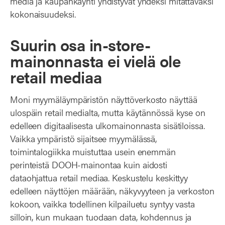
media ja kaupankäynti yhdistyvät yhdeksi mitattavaksi
kokonaisuudeksi.
Suurin osa in-store-
mainonnasta ei vielä ole
retail mediaa
Moni myymäläympäristön näyttöverkosto näyttää
ulospäin retail medialta, mutta käytännössä kyse on
edelleen digitaalisesta ulkomainonnasta sisätiloissa.
Vaikka ympäristö sijaitsee myymälässä,
toimintalogiikka muistuttaa usein enemmän
perinteistä DOOH-mainontaa kuin aidosti
dataohjattua retail mediaa. Keskustelu keskittyy
edelleen näyttöjen määrään, näkyvyyteen ja verkoston
kokoon, vaikka todellinen kilpailuetu syntyy vasta
silloin, kun mukaan tuodaan data, kohdennus ja