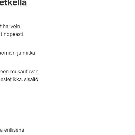
tkellä
t harvoin
at nopeasti
 huomion ja mitkä
eeseen mukautuvan
stetiikka, sisältö
 erillisenä