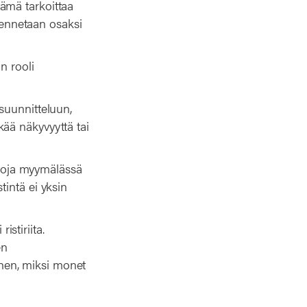
ämä tarkoittaa
akennetaan osaksi
n rooli
suunnitteluun,
ää näkyvyyttä tai
irtoja myymälässä
intä ei yksin
istiriita.
en
iihen, miksi monet