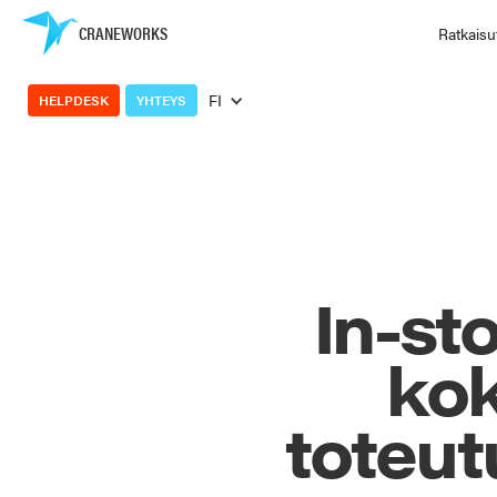
CRANEWORKS
Ratkaisu
FI
HELPDESK
YHTEYS
In-sto
kok
toteu