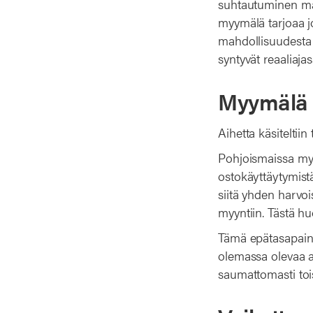
suhtautuminen mai
myymälä tarjoaa jo
mahdollisuudesta 
syntyvät reaaliajas
Myymälä 
Aihetta käsitelti
Pohjoismaissa myy
ostokäyttäytymist
siitä yhden harvo
myyntiin. Tästä hu
Tämä epätasapaino
olemassa olevaa a
saumattomasti tois