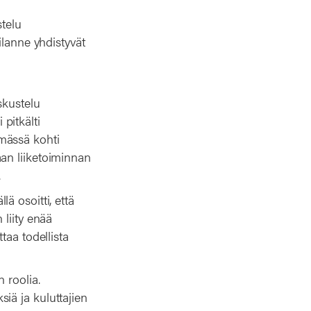
stelu
ilanne yhdistyvät
skustelu
pitkälti
tymässä kohti
an liiketoiminnan
.
ä osoitti, että
 liity enää
taa todellista
 roolia.
iä ja kuluttajien