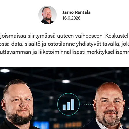
Jarno Rantala
16.6.2026
hjoismaissa siirtymässä uuteen vaiheeseen. Keskuste
ssa data, sisältö ja ostotilanne yhdistyvät tavalla, 
uttavamman ja liiketoiminnallisesti merkityksellise