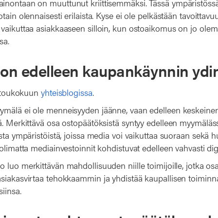
nontaan on muuttunut kriittisemmäksi. Tässä ympäristössä
tain olennaisesti erilaista. Kyse ei ole pelkästään tavoittavu
vaikuttaa asiakkaaseen silloin, kun ostoaikomus on jo olem
sa.
on edelleen kaupankäynnin ydi
in toukokuun
yhteisblogissa
.
mälä ei ole menneisyyden jäänne, vaan edelleen keskeinen 
ä. Merkittävä osa ostopäätöksistä syntyy edelleen myymäläs
ista ympäristöistä, joissa media voi vaikuttaa suoraan sekä 
olimatta mediainvestoinnit kohdistuvat edelleen vahvasti digit
 luo merkittävän mahdollisuuden niille toimijoille, jotka o
siakasvirtaa tehokkaammin ja yhdistää kaupallisen toimin
iinsa.