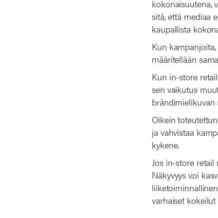
kokonaisuutena, v
sitä, että mediaa 
kaupallista kokona
Kun kampanjoita, 
määritellään sama
Kun in-store reta
sen vaikutus muut
brändimielikuvan 
Oikein toteutettun
ja vahvistaa kamp
kykene.
Jos in-store retail
Näkyvyys voi kasva
liiketoiminnalline
varhaiset kokeilut 