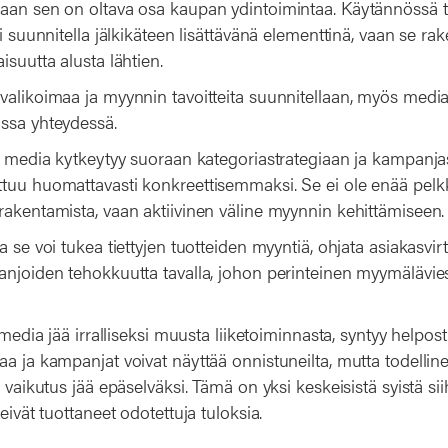
aan sen on oltava osa kaupan ydintoimintaa. Käytännössä t
ei suunnitella jälkikäteen lisättävänä elementtinä, vaan se r
isuutta alusta lähtien.
valikoimaa ja myynnin tavoitteita suunnitellaan, myös media
ssa yhteydessä.
il media kytkeytyy suoraan kategoriastrategiaan ja kampanja
tuu huomattavasti konkreettisemmaksi. Se ei ole enää pelkk
rakentamista, vaan aktiivinen väline myynnin kehittämiseen.
a se voi tukea tiettyjen tuotteiden myyntiä, ohjata asiakasv
anjoiden tehokkuutta tavalla, johon perinteinen myymäläviest
 media jää irralliseksi muusta liiketoiminnasta, syntyy helposti r
a ja kampanjat voivat näyttää onnistuneilta, mutta todellin
n vaikutus jää epäselväksi. Tämä on yksi keskeisistä syistä s
eivät tuottaneet odotettuja tuloksia.