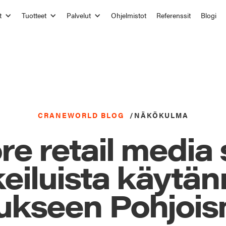
t
Tuotteet
Palvelut
Ohjelmistot
Referenssit
Blogi
CRANEWORLD BLOG
/
NÄKÖKULMA
re retail media 
eiluista käytä
tukseen Pohjois