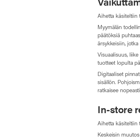
Vaikuttam
Aihetta käsitelti
Myymälän todellin
päätöksiä puhtaast
ärsykkeisiin, jotka
Visuaalisuus, liik
tuotteet lopulta pä
Digitaaliset pinn
sisällön. Pohjoism
ratkaisee nopeasti
In-store r
Aihetta käsitelti
Keskeisin muutos n