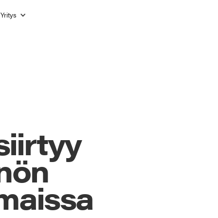
Yritys
siirtyy
nnön
maissa