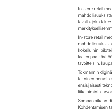
In-store retail m
mahdollisuuksista 
tavalla, joka teke
merkityksellisem
In-store retail m
mahdollisuuksista
kokeiluihin, pilote
laajempaa käyttöö
tavoitteisiin, kaup
Tokmannin diginäyt
tekninen perusta a
ensisijaisesti tek
liiketoiminta-arvoa
Samaan aikaan dig
Kohdentamisen tar