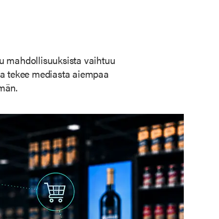
lu mahdollisuuksista vaihtuu
joka tekee mediasta aiempaa
mmän.