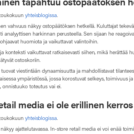
inen tapahtuu ostopäätöksen he
in toukokuun
yhteisblogissa
.
en vahvuus näkyy ostopäätöksen hetkellä. Kuluttajat tekevä
i analyyttisen harkinnan perusteella. Sen sijaan he reagoiv
 ohjaavat huomiota ja vaikuttavat valintoihin.
e ja konteksti vaikuttavat ratkaisevasti siihen, mikä herättää
ätyvät ostoskoriin.
at tuovat viestintään dynaamisuutta ja mahdollistavat tilant
aisessa ympäristössä, jossa korostuvat selkeys, toimivuus ja e
, onnistuuko toteutus vai ei.
etail media ei ole erillinen kerros
in toukokuun
yhteisblogissa
.
äkyy ajattelutavassa. In-store retail media ei voi enää toimia