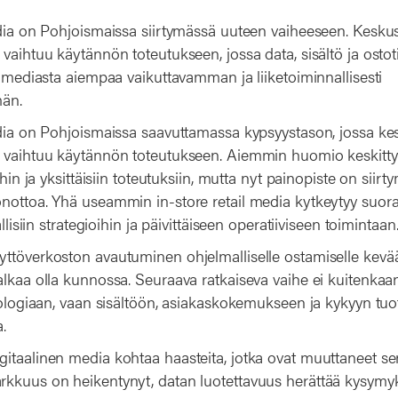
edia on Pohjoismaissa siirtymässä uuteen vaiheeseen. Kesku
vaihtuu käytännön toteutukseen, jossa data, sisältö ja ostot
e mediasta aiempaa vaikuttavamman ja liiketoiminnallisesti
män.
edia on Pohjoismaissa saavuttamassa kypsyystason, jossa ke
 vaihtuu käytännön toteutukseen. Aiemmin huomio keskittyi 
ihin ja yksittäisiin toteutuksiin, mutta nyt painopiste on siir
nottoa. Yhä useammin in-store retail media kytkeytyy suora
allisiin strategioihin ja päivittäiseen operatiiviseen toimintaan
töverkoston avautuminen ohjelmalliselle ostamiselle kevääll
lkaa olla kunnossa. Seuraava ratkaiseva vaihe ei kuitenkaan
nologiaan, vaan sisältöön, asiakaskokemukseen ja kykyyn tuot
.
itaalinen media kohtaa haasteita, jotka ovat muuttaneet sen
kkuus on heikentynyt, datan luotettavuus herättää kysymyks