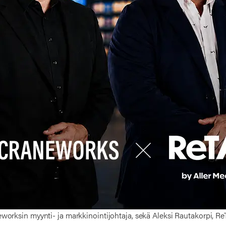
neworksin myynti- ja markkinointijohtaja, sekä Aleksi Rautakorpi, 