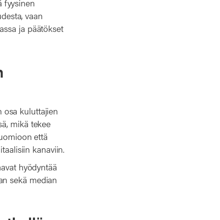
 fyysinen
udesta, vaan
assa ja päätökset
n
osa kuluttajien
sä, mikä tekee
huomioon että
aalisiin kanaviin.
saavat hyödyntää
nan sekä median