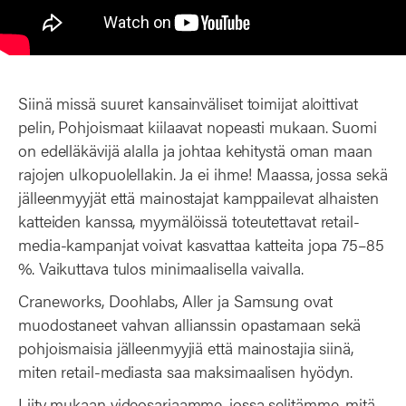
Siinä missä suuret kansainväliset toimijat aloittivat
pelin, Pohjoismaat kiilaavat nopeasti mukaan. Suomi
on edelläkävijä alalla ja johtaa kehitystä oman maan
rajojen ulkopuolellakin. Ja ei ihme! Maassa, jossa sekä
jälleenmyyjät että mainostajat kamppailevat alhaisten
katteiden kanssa, myymälöissä toteutettavat retail-
media-kampanjat voivat kasvattaa katteita jopa 75–85
%. Vaikuttava tulos minimaalisella vaivalla.
Craneworks, Doohlabs, Aller ja Samsung ovat
muodostaneet vahvan allianssin opastamaan sekä
pohjoismaisia jälleenmyyjiä että mainostajia siinä,
miten retail-mediasta saa maksimaalisen hyödyn.
Liity mukaan videosarjaamme, jossa selitämme, mitä