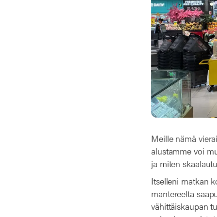
Meille nämä viera
alustamme voi muk
ja miten skaalautuv
Itselleni matkan k
mantereelta saapu
vähittäiskaupan t