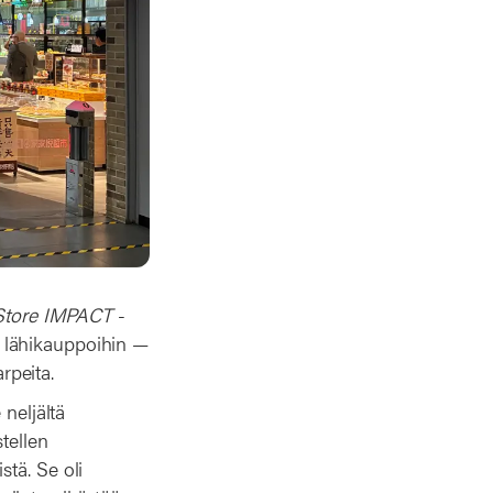
Store IMPACT
-
 lähikauppoihin —
rpeita.
 neljältä
tellen
tä. Se oli