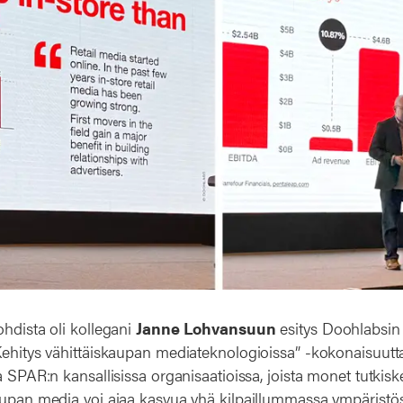
hdista oli kollegani
Janne Lohvansuun
esitys Doohlabsi
ehitys vähittäiskaupan mediateknologioissa” -kokonaisuutta.
 SPAR:n kansallisissa organisaatioissa, joista monet tutkiskel
aupan media voi ajaa kasvua yhä kilpaillummassa ympäristös