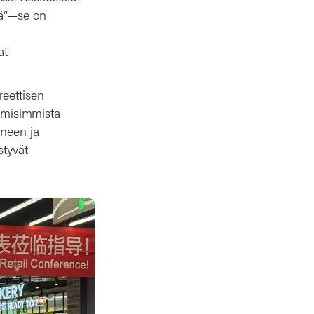
sä”—se on
at
reettisen
amisimmista
ineen ja
styvät