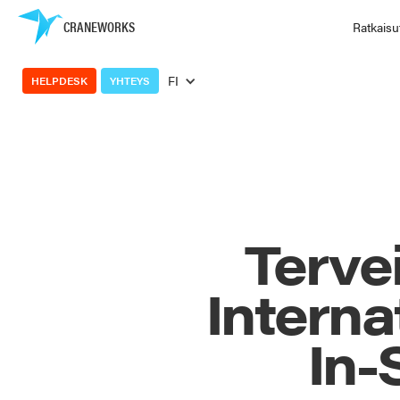
CRANEWORKS
Ratkaisu
FI
HELPDESK
YHTEYS
Terve
Interna
In-