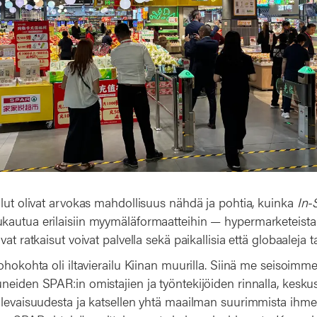
ilut olivat arvokas mahdollisuus nähdä ja pohtia, kuinka
In-
autua erilaisiin myymäläformaatteihin — hypermarketeista
at ratkaisut voivat palvella sekä paikallisia että globaaleja ta
ohokohta oli iltavierailu Kiinan muurilla. Siinä me seisoimme
neiden SPAR:in omistajien ja työntekijöiden rinnalla, keskus
ulevaisuudesta ja katsellen yhtä maailman suurimmista ihmeis