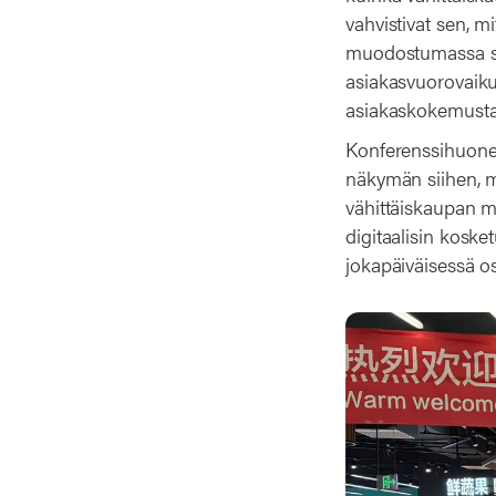
vahvistivat sen, m
muodostumassa stra
asiakasvuorovaikut
asiakaskokemusta
Konferenssihuonei
näkymän siihen, 
vähittäiskaupan ma
digitaalisin koske
jokapäiväisessä 