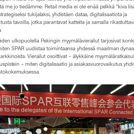
itä me jo tiedämme: Retail media ei ole enää pelkkä “kiva li
tegiseksi tukijalaksi, yhdistäen dataa, digitalisaatiota ja
usta tavoilla, jotka parantavat katteita ja samalla rikastuttav
.
den ulkopuolella Pekingin myymälävierailut tarjosivat konk
miten SPAR uudistaa toimintaansa yhdessä maailman dyna
rkkinoista. Vierailut osoittivat – älykkäine myymäläratkaisu
tuspistein – miten digitalisaatio ja asiakasvuorovaikutus yhdi
ostokokemuksessa.