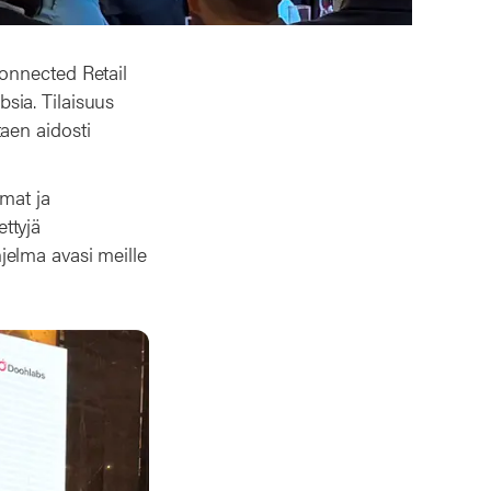
onnected Retail
sia. Tilaisuus
aen aidosti
mat ja
ettyjä
jelma avasi meille