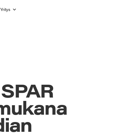
Yritys
: SPAR
i mukana
dian