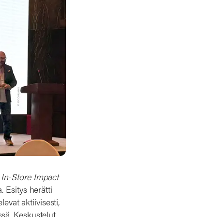
n
In-Store Impact
-
 Esitys herätti
evat aktiivisesti,
sä. Keskustelut