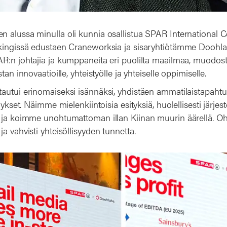
 alussa minulla oli kunnia osallistua SPAR International C
kingissä edustaen Craneworksia ja sisaryhtiötämme Doohlab
R:n johtajia ja kumppaneita eri puolilta maailmaa, muodost
tan innovaatioille, yhteistyölle ja yhteiselle oppimiselle.
autui erinomaiseksi isännäksi, yhdistäen ammatilaistapahtu
mykset. Näimme mielenkiintoisia esityksiä, huolellisesti järjest
 ja koimme unohtumattoman illan Kiinan muurin äärellä. Oh
a vahvisti yhteisöllisyyden tunnetta.