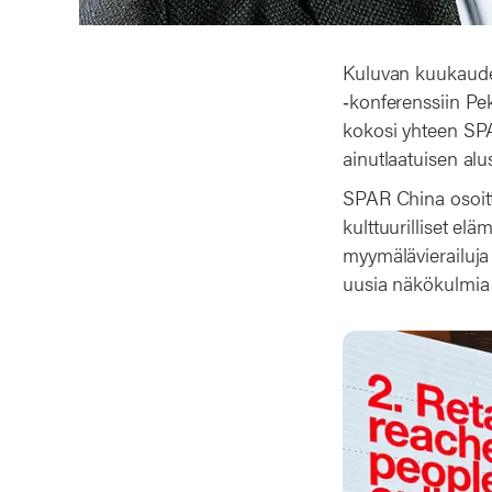
Kuluvan kuukauden
‑konferenssiin Pe
kokosi yhteen SPA
ainutlaatuisen alus
SPAR China osoitt
kulttuurilliset elä
myymälävierailuja
uusia näkökulmia j