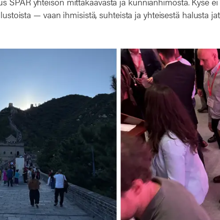
s SPAR yhteisön mittakaavasta ja kunnianhimosta. Kyse ei 
alustoista — vaan ihmisistä, suhteista ja yhteisestä halusta ja