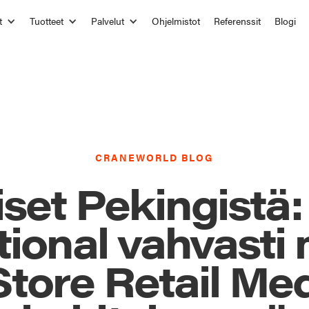
t
Tuotteet
Palvelut
Ohjelmistot
Referenssit
Blogi
CRANEWORLD BLOG
iset Pekingistä
tional vahvast
Store Retail Me