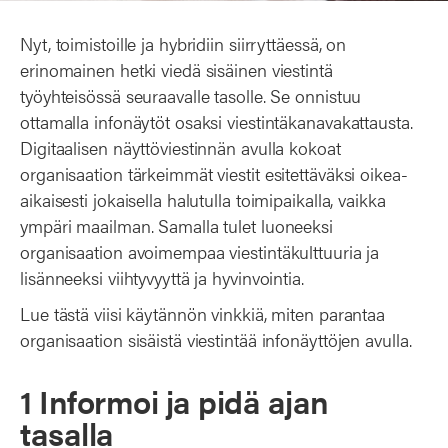
Nyt, toimistoille ja hybridiin siirryttäessä, on
erinomainen hetki viedä sisäinen viestintä
työyhteisössä seuraavalle tasolle. Se onnistuu
ottamalla infonäytöt osaksi viestintäkanavakattausta.
Digitaalisen näyttöviestinnän avulla kokoat
organisaation tärkeimmät viestit esitettäväksi oikea-
aikaisesti jokaisella halutulla toimipaikalla, vaikka
ympäri maailman. Samalla tulet luoneeksi
organisaation avoimempaa viestintäkulttuuria ja
lisänneeksi viihtyvyyttä ja hyvinvointia.
Lue tästä viisi käytännön vinkkiä, miten parantaa
organisaation sisäistä viestintää infonäyttöjen avulla.
1 Informoi ja pidä ajan
tasalla