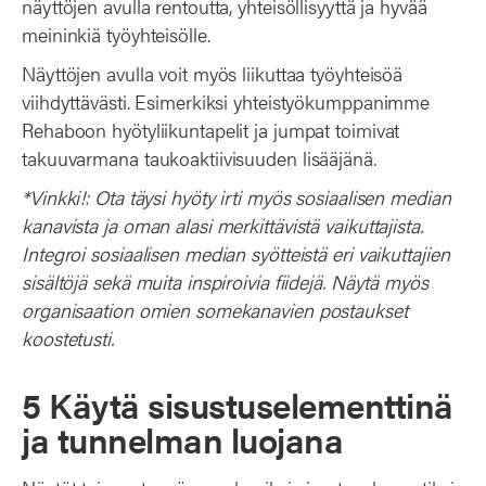
näyttöjen avulla rentoutta, yhteisöllisyyttä ja hyvää
meininkiä työyhteisölle.
Näyttöjen avulla voit myös liikuttaa työyhteisöä
viihdyttävästi. Esimerkiksi yhteistyökumppanimme
Rehaboon hyötyliikuntapelit ja jumpat toimivat
takuuvarmana taukoaktiivisuuden lisääjänä.
*Vinkki!: Ota täysi hyöty irti myös sosiaalisen median
kanavista ja oman alasi merkittävistä vaikuttajista.
Integroi sosiaalisen median syötteistä eri vaikuttajien
sisältöjä sekä muita inspiroivia fiidejä. Näytä myös
organisaation omien somekanavien postaukset
koostetusti.
5 Käytä sisustuselementtinä
ja tunnelman luojana