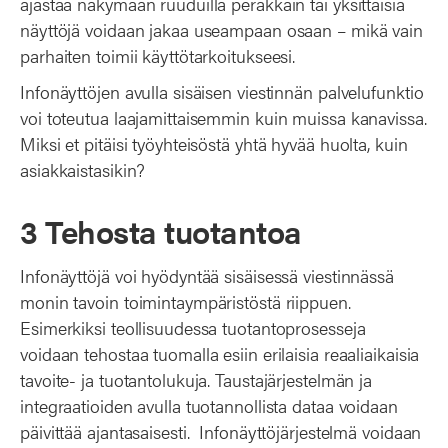
ajastaa näkymään ruuduilla peräkkäin tai yksittäisiä
näyttöjä voidaan jakaa useampaan osaan – mikä vain
parhaiten toimii käyttötarkoitukseesi.
Infonäyttöjen avulla sisäisen viestinnän palvelufunktio
voi toteutua laajamittaisemmin kuin muissa kanavissa.
Miksi et pitäisi työyhteisöstä yhtä hyvää huolta, kuin
asiakkaistasikin?
3 Tehosta tuotantoa
Infonäyttöjä voi hyödyntää sisäisessä viestinnässä
monin tavoin toimintaympäristöstä riippuen.
Esimerkiksi teollisuudessa tuotantoprosesseja
voidaan tehostaa tuomalla esiin erilaisia reaaliaikaisia
tavoite- ja tuotantolukuja. Taustajärjestelmän ja
integraatioiden avulla tuotannollista dataa voidaan
päivittää ajantasaisesti. Infonäyttöjärjestelmä voidaan