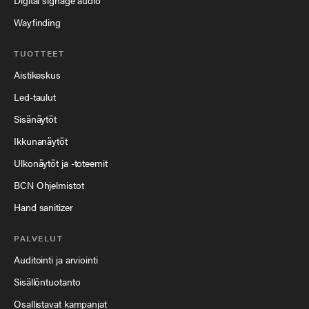
Digital signage audio
Wayfinding
TUOTTEET
Aistikeskus
Led-taulut
Sisänäytöt
Ikkunanäytöt
Ulkonäytöt ja -toteemit
BCN Ohjelmistot
Hand sanitizer
PALVELUT
Auditointi ja arviointi
Sisällöntuotanto
Osallistavat kampanjat