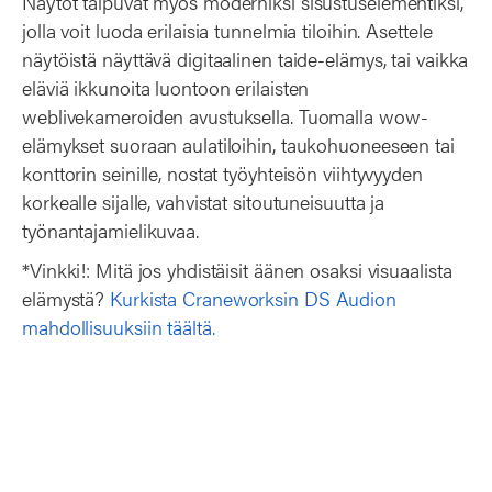
Näytöt taipuvat myös moderniksi sisustuselementiksi,
jolla voit luoda erilaisia tunnelmia tiloihin. Asettele
näytöistä näyttävä digitaalinen taide-elämys, tai vaikka
eläviä ikkunoita luontoon erilaisten
weblivekameroiden avustuksella. Tuomalla wow-
elämykset suoraan aulatiloihin, taukohuoneeseen tai
konttorin seinille, nostat työyhteisön viihtyvyyden
korkealle sijalle, vahvistat sitoutuneisuutta ja
työnantajamielikuvaa.
*Vinkki!: Mitä jos yhdistäisit äänen osaksi visuaalista
elämystä?
Kurkista Craneworksin DS Audion
mahdollisuuksiin täältä.