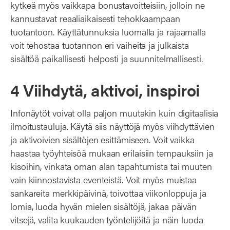
kytkeä myös vaikkapa bonustavoitteisiin, jolloin ne
kannustavat reaaliaikaisesti tehokkaampaan
tuotantoon. Käyttätunnuksia luomalla ja rajaamalla
voit tehostaa tuotannon eri vaiheita ja julkaista
sisältöä paikallisesti helposti ja suunnitelmallisesti.
4 Viihdytä, aktivoi, inspiroi
Infonäytöt voivat olla paljon muutakin kuin digitaalisia
ilmoitustauluja. Käytä siis näyttöjä myös viihdyttävien
ja aktivoivien sisältöjen esittämiseen. Voit vaikka
haastaa työyhteisöä mukaan erilaisiin tempauksiin ja
kisoihin, vinkata oman alan tapahtumista tai muuten
vain kiinnostavista eventeistä. Voit myös muistaa
sankareita merkkipäivinä, toivottaa viikonloppuja ja
lomia, luoda hyvän mielen sisältöjä, jakaa päivän
vitsejä, valita kuukauden työntelijöitä ja näin luoda