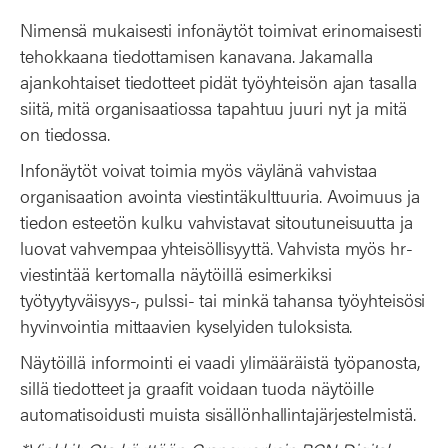
Nimensä mukaisesti infonäytöt toimivat erinomaisesti
tehokkaana tiedottamisen kanavana. Jakamalla
ajankohtaiset tiedotteet pidät työyhteisön ajan tasalla
siitä, mitä organisaatiossa tapahtuu juuri nyt ja mitä
on tiedossa.
Infonäytöt voivat toimia myös väylänä vahvistaa
organisaation avointa viestintäkulttuuria. Avoimuus ja
tiedon esteetön kulku vahvistavat sitoutuneisuutta ja
luovat vahvempaa yhteisöllisyyttä. Vahvista myös hr-
viestintää kertomalla näytöillä esimerkiksi
työtyytyväisyys-, pulssi- tai minkä tahansa työyhteisösi
hyvinvointia mittaavien kyselyiden tuloksista.
Näytöillä informointi ei vaadi ylimääräistä työpanosta,
sillä tiedotteet ja graafit voidaan tuoda näytöille
automatisoidusti muista sisällönhallintajärjestelmistä.