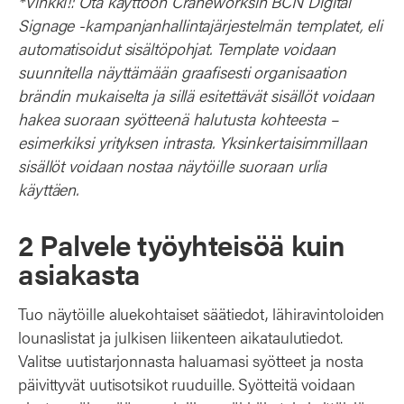
*Vinkki!: Ota käyttöön Craneworksin BCN Digital
Signage -kampanjanhallintajärjestelmän templatet, eli
automatisoidut sisältöpohjat. Template voidaan
suunnitella näyttämään graafisesti organisaation
brändin mukaiselta ja sillä esitettävät sisällöt voidaan
hakea suoraan syötteenä halutusta kohteesta –
esimerkiksi yrityksen intrasta. Yksinkertaisimmillaan
sisällöt voidaan nostaa näytöille suoraan urlia
käyttäen.
2 Palvele työyhteisöä kuin
asiakasta
Tuo näytöille aluekohtaiset säätiedot, lähiravintoloiden
lounaslistat ja julkisen liikenteen aikataulutiedot.
Valitse uutistarjonnasta haluamasi syötteet ja nosta
päivittyvät uutisotsikot ruuduille. Syötteitä voidaan