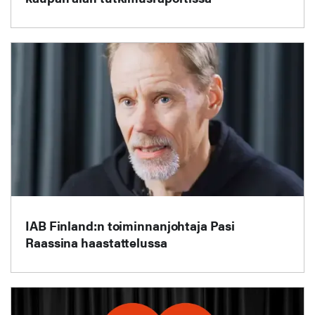
IAB Finland:n toiminnanjohtaja Pasi
Raassina haastattelussa