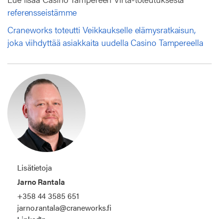
referensseistämme
Craneworks toteutti Veikkaukselle elämysratkaisun,
joka viihdyttää asiakkaita uudella Casino Tampereella
Lisätietoja
Jarno Rantala
+358 44 3585 651
jarno.rantala@craneworks.fi