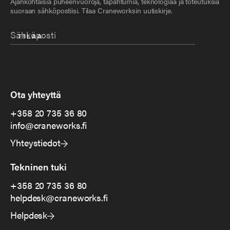
Ajankohtaisia puheenvuoroja, tapahtumia, teknologiaa ja toteutuksia
suoraan sähköpostiisi. Tilaa Craneworksin uutiskirje.
Ota yhteyttä
+358 20 735 36 80
info@craneworks.fi
Yhteystiedot
Tekninen tuki
+358 20 735 36 80
helpdesk@craneworks.fi
Helpdesk