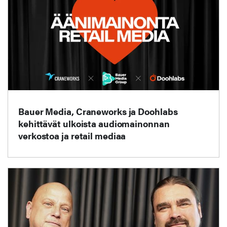
Bauer Media, Craneworks ja Doohlabs
kehittävät ulkoista audiomainonnan
verkostoa ja retail mediaa