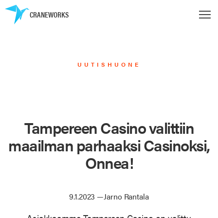
CRANEWORKS
UUTISHUONE
Tampereen Casino valittiin
maailman parhaaksi Casinoksi,
Onnea!
9.1.2023
—
Jarno Rantala
Asiakkaamme Tampereen Casino on valittu