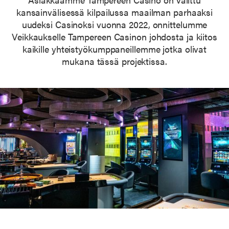
kansainvälisessä kilpailussa maailman parhaaksi
uudeksi Casinoksi vuonna 2022, onnittelumme
Veikkaukselle Tampereen Casinon johdosta ja kiitos
kaikille yhteistyökumppaneillemme jotka olivat
mukana tässä projektissa.