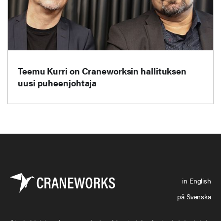
Teemu Kurri on Craneworksin hallituksen
uusi puheenjohtaja
in English
på Svenska