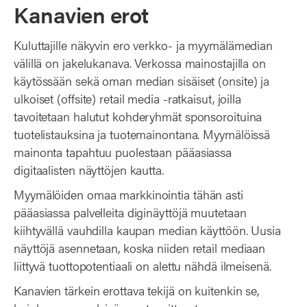
Kanavien erot
Kuluttajille näkyvin ero verkko- ja myymälämedian
välillä on jakelukanava. Verkossa mainostajilla on
käytössään sekä oman median sisäiset (onsite) ja
ulkoiset (offsite) retail media -ratkaisut, joilla
tavoitetaan halutut kohderyhmät sponsoroituina
tuotelistauksina ja tuotemainontana. Myymälöissä
mainonta tapahtuu puolestaan pääasiassa
digitaalisten näyttöjen kautta.
Myymälöiden omaa markkinointia tähän asti
pääasiassa palvelleita diginäyttöjä muutetaan
kiihtyvällä vauhdilla kaupan median käyttöön. Uusia
näyttöjä asennetaan, koska niiden retail mediaan
liittyvä tuottopotentiaali on alettu nähdä ilmeisenä.
Kanavien tärkein erottava tekijä on kuitenkin se,