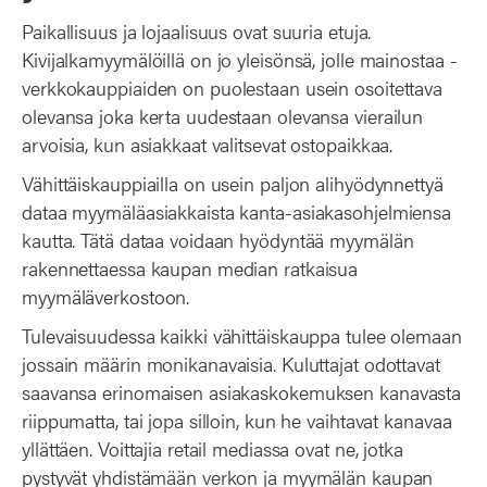
Paikallisuus ja lojaalisuus ovat suuria etuja.
Kivijalkamyymälöillä on jo yleisönsä, jolle mainostaa -
verkkokauppiaiden on puolestaan usein osoitettava
olevansa joka kerta uudestaan olevansa vierailun
arvoisia, kun asiakkaat valitsevat ostopaikkaa.
Vähittäiskauppiailla on usein paljon alihyödynnettyä
dataa myymäläasiakkaista kanta-asiakasohjelmiensa
kautta. Tätä dataa voidaan hyödyntää myymälän
rakennettaessa kaupan median ratkaisua
myymäläverkostoon.
Tulevaisuudessa kaikki vähittäiskauppa tulee olemaan
jossain määrin monikanavaisia. Kuluttajat odottavat
saavansa erinomaisen asiakaskokemuksen kanavasta
riippumatta, tai jopa silloin, kun he vaihtavat kanavaa
yllättäen. Voittajia retail mediassa ovat ne, jotka
pystyvät yhdistämään verkon ja myymälän kaupan