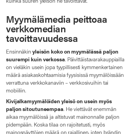
kuinka suuren yleisön ne tavoittavat.
Myymälämedia peittoaa
verkkomedian
tavoittavuudessa
Ensinnäkin
yleisön koko on myymälässä paljon
suurempi kuin verkossa
. Päivittäistavarakauppiailla
on vieläkin usein jopa tyypillisesti kymmenkertainen
määrä asiakaskohtaamisia fyysisissä myymälöissään
verrattuna verkkokanaviin – verkkosivuihin tai
mobiiliin.
Kivijalkamyymälöiden yleisö on usein myös
paljon sitoutuneempaa
. He viettävät enemmän
aikaa myymälöissä ja altistuvat mainonnalle paljon
pidempään. Koska tilaa on rajoitetusti, myös
mainosnäyttöjen määrä on rajallinen, joten brändin