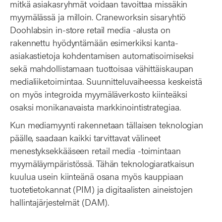
mitkä asiakasryhmät voidaan tavoittaa missäkin
myymälässä ja milloin. Craneworksin sisaryhtiö
Doohlabsin in-store retail media -alusta on
rakennettu hyödyntämään esimerkiksi kanta-
asiakastietoja kohdentamisen automatisoimiseksi
sekä mahdollistamaan tuottoisaa vähittäiskaupan
medialiiketoimintaa. Suunnitteluvaiheessa keskeistä
on myös integroida myymäläverkosto kiinteäksi
osaksi monikanavaista markkinointistrategiaa.
Kun mediamyynti rakennetaan tällaisen teknologian
päälle, saadaan kaikki tarvittavat välineet
menestyksekkääseen retail media -toimintaan
myymäläympäristössä. Tähän teknologiaratkaisun
kuulua usein kiinteänä osana myös kauppiaan
tuotetietokannat (PIM) ja digitaalisten aineistojen
hallintajärjestelmät (DAM).