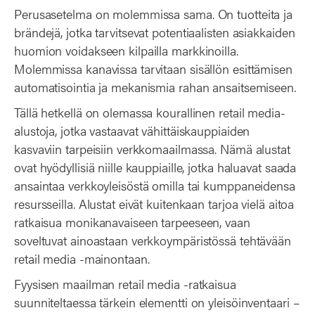
Perusasetelma on molemmissa sama. On tuotteita ja
brändejä, jotka tarvitsevat potentiaalisten asiakkaiden
huomion voidakseen kilpailla markkinoilla.
Molemmissa kanavissa tarvitaan sisällön esittämisen
automatisointia ja mekanismia rahan ansaitsemiseen.
Tällä hetkellä on olemassa kourallinen retail media-
alustoja, jotka vastaavat vähittäiskauppiaiden
kasvaviin tarpeisiin verkkomaailmassa. Nämä alustat
ovat hyödyllisiä niille kauppiaille, jotka haluavat saada
ansaintaa verkkoyleisöstä omilla tai kumppaneidensa
resursseilla. Alustat eivät kuitenkaan tarjoa vielä aitoa
ratkaisua monikanavaiseen tarpeeseen, vaan
soveltuvat ainoastaan verkkoympäristössä tehtävään
retail media -mainontaan.
Fyysisen maailman retail media -ratkaisua
suunniteltaessa tärkein elementti on yleisöinventaari –