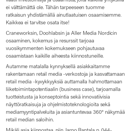
ei välttämättä ole. Tähän tarpeeseen tuomme
ratkaisun yhdistämällä ainutlaatuisen osaamisemme.
Kaikkea ei tarvitse osata itse!
Craneworksin, Doohlabsin ja Aller Media Nordicin
osaaminen, kokemus ja resurssit tarjoaa
vuosikymmenten kokemukseen pohjautuvaa
osaamistaan kaikille aiheesta kiinnostuneille.
Autamme matalalla kynnyksellä asiakkaitamme
rakentamaan retail media -verkostoja ja kasvattamaan
retail media -kyvykkyyksiä auttamalla hahmottamaan
liiketoimintapotentiaalin (business case), tarjoamalla
tuotteistusta ja konseptointia sekä innovatiivisia
näyttöratkaisuja ja ohjelmistoteknologioita sekä
mediamyyntipalveluita ja asiantuntevaa 360° näkymää
retail median saloihin.
Mikäli asia kiinnostaa, niin Jarno Rantala p. 044-