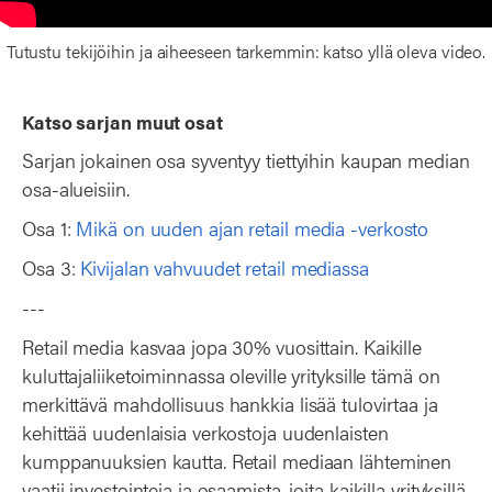
Tutustu tekijöihin ja aiheeseen tarkemmin: katso yllä oleva video.
Katso sarjan muut osat
Sarjan jokainen osa syventyy tiettyihin kaupan median
osa-alueisiin.
Osa 1:
Mikä on uuden ajan retail media -verkosto
Osa 3:
Kivijalan vahvuudet retail mediassa
---
Retail media kasvaa jopa 30% vuosittain. Kaikille
kuluttajaliiketoiminnassa oleville yrityksille tämä on
merkittävä mahdollisuus hankkia lisää tulovirtaa ja
kehittää uudenlaisia verkostoja uudenlaisten
kumppanuuksien kautta. Retail mediaan lähteminen
vaatii investointeja ja osaamista, joita kaikilla yrityksillä