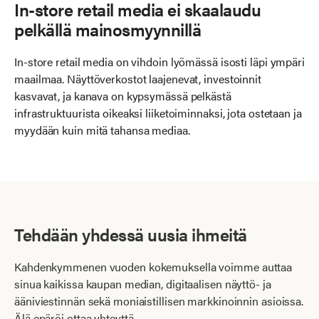
In-store retail media ei skaalaudu
pelkällä mainosmyynnillä
In-store retail media on vihdoin lyömässä isosti läpi ympäri
maailmaa. Näyttöverkostot laajenevat, investoinnit
kasvavat, ja kanava on kypsymässä pelkästä
infrastruktuurista oikeaksi liiketoiminnaksi, jota ostetaan ja
myydään kuin mitä tahansa mediaa.
Tehdään yhdessä uusia ihmeitä
Kahdenkymmenen vuoden kokemuksella voimme auttaa
sinua kaikissa kaupan median, digitaalisen näyttö- ja
ääniviestinnän sekä moniaistillisen markkinoinnin asioissa.
Älä epäröi ottaa yhteyttä.