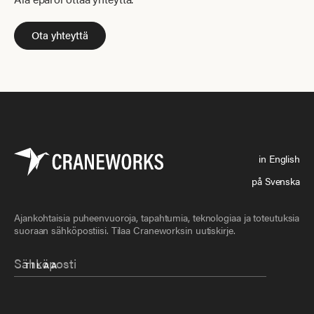
Ota yhteyttä
in English
på Svenska
Ajankohtaisia puheenvuoroja, tapahtumia, teknologiaa ja toteutuksia
suoraan sähköpostiisi. Tilaa Craneworksin uutiskirje.