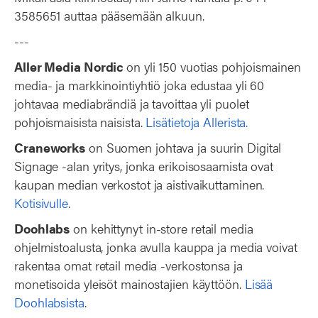
3585651 auttaa pääsemään alkuun.
---
Aller Media Nordic
on yli 150 vuotias pohjoismainen
media- ja markkinointiyhtiö joka edustaa yli 60
johtavaa mediabrändiä ja tavoittaa yli puolet
pohjoismaisista naisista.
Lisätietoja Allerista.
Craneworks
on Suomen johtava ja suurin Digital
Signage -alan yritys, jonka erikoisosaamista ovat
kaupan median verkostot ja aistivaikuttaminen.
Kotisivulle
.
Doohlabs
on kehittynyt in-store retail media
ohjelmistoalusta, jonka avulla kauppa ja media voivat
rakentaa omat retail media -verkostonsa ja
monetisoida yleisöt mainostajien käyttöön.
Lisää
Doohlabsista
.