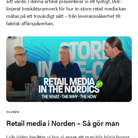
sitt värde. I denna artikel presenterar vi ett tydligt, IAB-
linjerat treskiktsramverk för hur in-store retail media kan
mätas på ett trovärdigt sätt – från leveranssäkerhet till
faktisk affärspåverkan.
7.1.2026
Retail media i Norden – Så gör man
I vår video berättar vi hur vi anser att man bör börja bygga