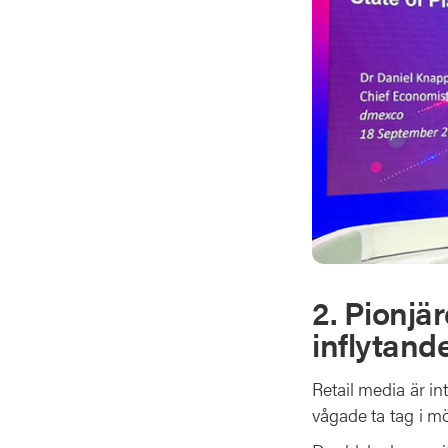
2. Pionjä
inflytand
Retail media är in
vågade ta tag i m