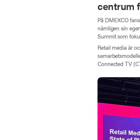
centrum f
På DMEXCO fans in
nämligen sin egen
Summit som fokus
Retail media är o
samarbetsmodelle
Connected TV (CTV