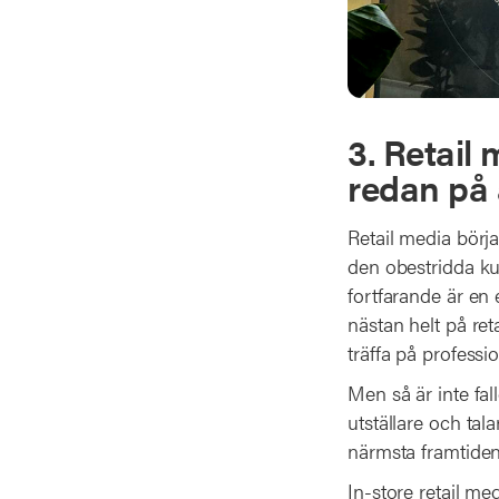
3. Retail
redan på 
Retail media börj
den obestridda k
fortfarande är en 
nästan helt på reta
träffa på professi
Men så är inte fal
utställare och ta
närmsta framtiden f
In-store retail m