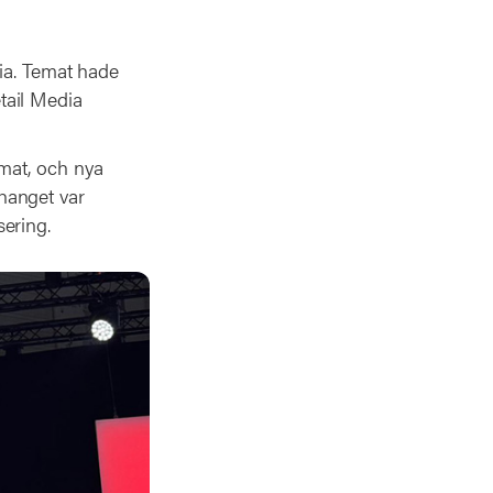
dia. Temat hade
tail Media
.
mat, och nya
hanget var
sering.