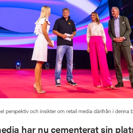
el perspektiv och insikter om retail media därifrån i denna b
 media har nu cementerat sin pla