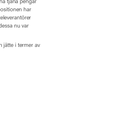
nna tjäna pengar
positionen har
eleverantörer
 dessa nu var
jätte i termer av