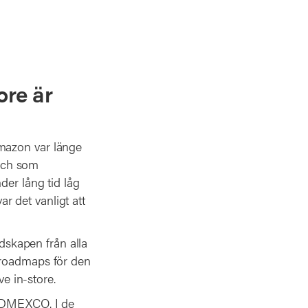
ore är
Amazon var länge
och som
der lång tid låg
ar det vanligt att
udskapen från alla
 roadmaps för den
ve in-store.
å DMEXCO. I de