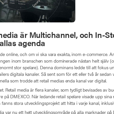
 media är Multichannel, och In-St
allas agenda
ade online, och om vi ska vara exakta, inom e-commerce. 
ungen inom branschen som dominerade nästan helt själv (
enormt stor spelare). Denna dominans ledde till att fokus un
ilers digitala kanaler. Så sent som för ett eller två år sedan v
onella som trodde att retail medias enda kanal var digital.
let. Retail media är flera kanaler, som tydligt bevisades av b
lare på DMEXCO. När ledande retail spelare visade upp sina
anns stora utvecklingsprojekt att hitta i varje kanal, inklusi
edia var nu ett hett utvecklingsområde på alla marknader p