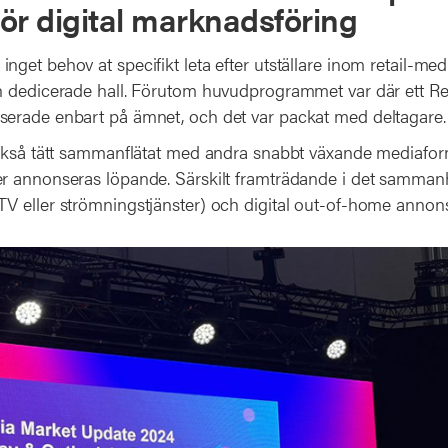
ör digital marknadsföring
get behov at specifikt leta efter utställare inom retail-me
 dedicerade hall. Förutom huvudprogrammet var där ett Re
erade enbart på ämnet, och det var packat med deltagare
ckså tätt sammanflätat med andra snabbt växande mediafor
r annonseras löpande. Särskilt framträdande i det samman
 eller strömningstjänster) och digital out-of-home annon