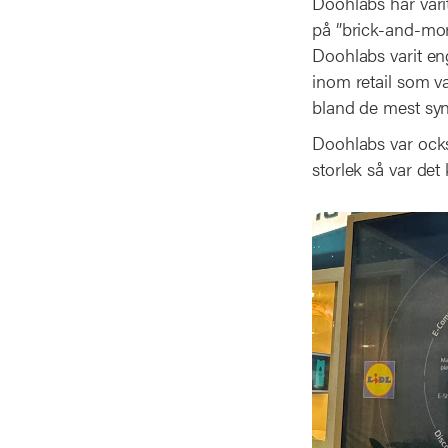
Doohlabs har varit
på ”brick-and-mort
Doohlabs varit en
inom retail som va
bland de mest syn
Doohlabs var ocks
storlek så var det