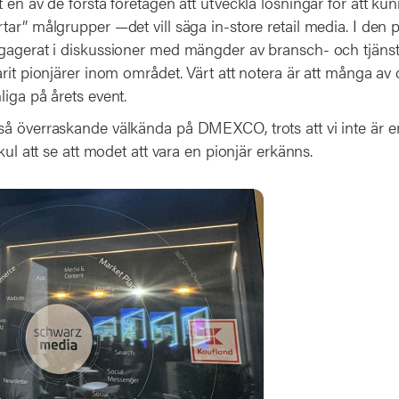
 en av de första företagen att utveckla lösningar för att ku
ar” målgrupper —det vill säga in-store retail media. I den 
gagerat i diskussioner med mängder av bransch- och tjänst
rit pionjärer inom området. Värt att notera är att många av
liga på årets event.
å överraskande välkända på DMEXCO, trots att vi inte är en 
 kul att se att modet att vara en pionjär erkänns.