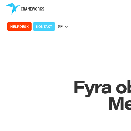
CRANEWORKS
SE
HELPDESK
KONTAKT
Fyra o
Me