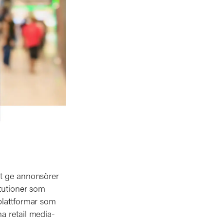
tt ge annonsörer
itutioner som
plattformar som
a retail media-