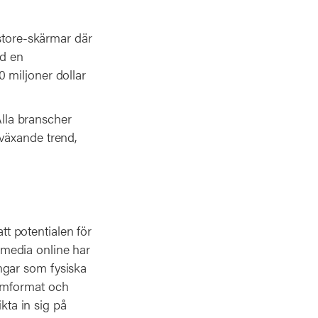
-store-skärmar där
d en
 miljoner dollar
Alla branscher
växande trend,
att potentialen för
l media online har
ngar som fysiska
lamformat och
kta in sig på