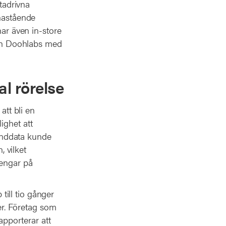
atadrivna
enastående
har även in-store
 och Doohlabs med
al rörelse
att bli en
ighet att
unddata kunde
 vilket
pengar på
ill tio gånger
ter. Företag som
apporterar att