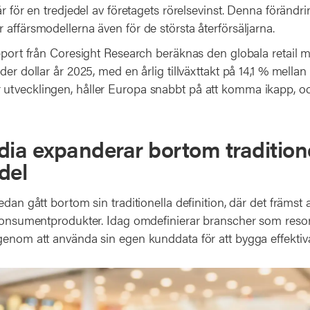
år för en tredjedel av företagets rörelsevinst. Denna förändr
affärsmodellerna även för de största återförsäljarna.
apport från Coresight Research beräknas den globala retai
der dollar år 2025, med en årlig tillväxttakt på 14,1 % mella
tvecklingen, håller Europa snabbt på att komma ikapp, oc
dia expanderar bortom traditione
del
edan gått bortom sin traditionella definition, där det främs
 konsumentprodukter. Idag omdefinierar branscher som resor,
genom att använda sin egen kunddata för att bygga effekti