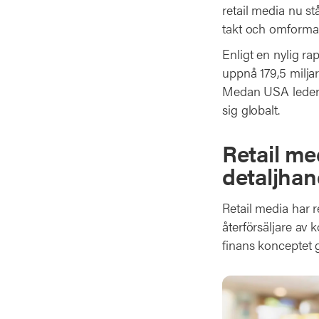
retail media nu st
takt och omformar 
Enligt en nylig r
uppnå 179,5 miljar
Medan USA leder u
sig globalt.
Retail me
detaljhan
Retail media har r
återförsäljare av
finans konceptet 