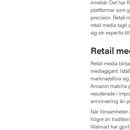
innebär. Det har f
plattformar som gö
precision. Retail 
retail media tagit
sig sin expertis ti
Retail med
Retail media börja
mediagigant. Istäl
marknadsföra sig
Amazon matcha pro
resulterade i imp
annonsering än på
När lönsamheten i
högre än tradition
Walmart har gjort 