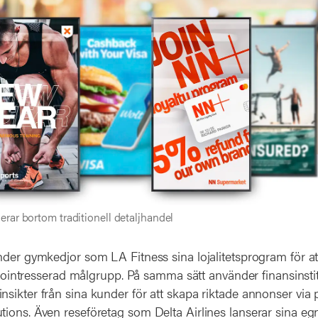
rar bortom traditionell detaljhandel
nder gymkedjor som LA Fitness sina lojalitetsprogram för a
älsointresserad målgrupp. På samma sätt använder finansinst
sikter från sina kunder för att skapa riktade annonser via 
ions. Även reseföretag som Delta Airlines lanserar sina egn