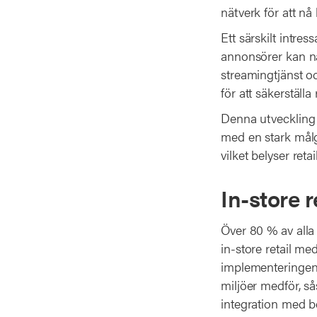
nätverk för att nå
Ett särskilt intre
annonsörer kan n
streamingtjänst o
för att säkerställa
Denna utveckling v
med en stark målg
vilket belyser ret
In-store 
Över 80 % av alla k
in-store retail me
implementeringen 
miljöer medför, s
integration med be