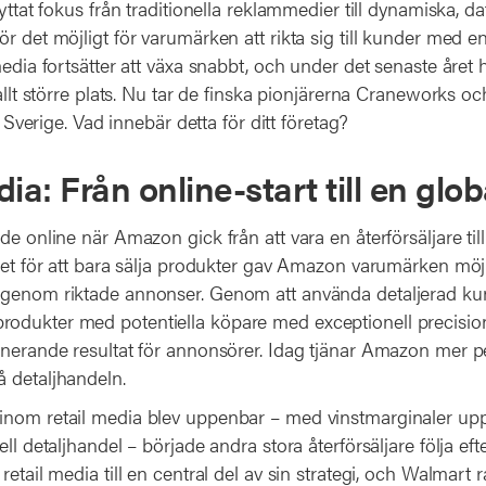
lyttat fokus från traditionella reklammedier till dynamiska, d
r det möjligt för varumärken att rikta sig till kunder med 
media fortsätter att växa snabbt, och under det senaste året 
 allt större plats. Nu tar de finska pionjärerna Craneworks
ll Sverige. Vad innebär detta för ditt företag?
ia: Från online-start till en glob
de online när Amazon gick från att vara en återförsäljare till 
let för att bara sälja produkter gav Amazon varumärken möjl
 genom riktade annonser. Genom att använda detaljerad k
dukter med potentiella köpare med exceptionell precision,
onerande resultat för annonsörer. Idag tjänar Amazon mer 
 detaljhandeln.
nom retail media blev uppenbar – med vinstmarginaler upp t
ell detaljhandel – började andra stora återförsäljare följa ef
retail media till en central del av sin strategi, och Walmart r