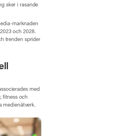
ing sker i rasande
l media-marknaden
n 2023 och 2028.
h trenden sprider
ll
t associerades med
 fitness och
va medienätverk.