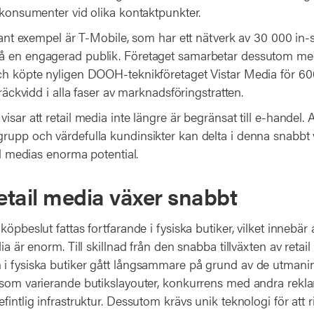
 konsumenter vid olika kontaktpunkter.
ssant exempel är T-Mobile, som har ett nätverk av 30 000 in
å en engagerad publik. Företaget samarbetar dessutom me
ch köpte nyligen DOOH-teknikföretaget Vistar Media för 600
 räckvidd i alla faser av marknadsföringstratten.
isar att retail media inte längre är begränsat till e-handel. 
rupp och värdefulla kundinsikter kan delta i denna snabbt 
ail medias enorma potential.
retail media växer snabbt
öpbeslut fattas fortfarande i fysiska butiker, vilket innebär 
dia är enorm. Till skillnad från den snabba tillväxten av retai
i fysiska butiker gått långsammare på grund av de utmani
åsom varierande butikslayouter, konkurrens med andra rek
fintlig infrastruktur. Dessutom krävs unik teknologi för att ri