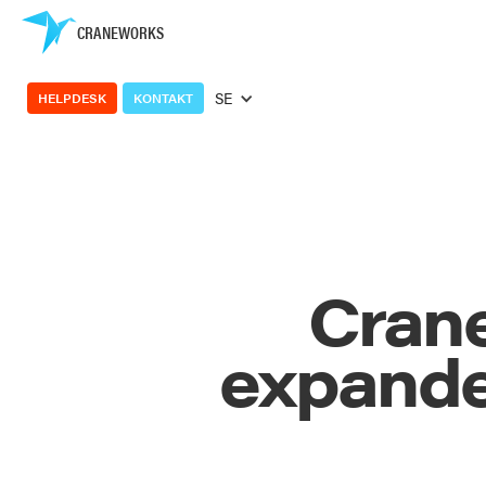
CRANEWORKS
SE
HELPDESK
KONTAKT
Cran
expander