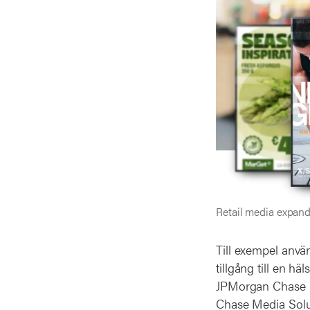
Retail media expande
Till exempel anvä
tillgång till en h
JPMorgan Chase in
Chase Media Solut