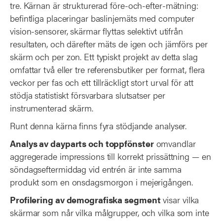
tre. Kärnan är strukturerad före-och-efter-mätning:
befintliga placeringar baslinjemäts med computer
vision-sensorer, skärmar flyttas selektivt utifrån
resultaten, och därefter mäts de igen och jämförs per
skärm och per zon. Ett typiskt projekt av detta slag
omfattar två eller tre referensbutiker per format, flera
veckor per fas och ett tillräckligt stort urval för att
stödja statistiskt försvarbara slutsatser per
instrumenterad skärm.
Runt denna kärna finns fyra stödjande analyser.
Analys av dayparts och toppfönster
omvandlar
aggregerade impressions till korrekt prissättning — en
söndagseftermiddag vid entrén är inte samma
produkt som en onsdagsmorgon i mejerigången.
Profilering av demografiska segment
visar vilka
skärmar som når vilka målgrupper, och vilka som inte