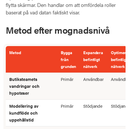
flytta skärmar. Den handlar om att omfördela roller
baserat på vad datan faktiskt visar.
Metod efter mognadsnivå
Metod
Bygga
Expandera
Optimera
från
befintligt
befintligt
grunden
nätverk
nätverk
Butiksteamets
Primär
Användbar
Användb
vandringar och
hypoteser
Modellering av
Primär
Stödjande
Stödjand
kundflöde och
uppehållstid