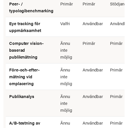
Peer- /
Primär
Primär
Stödjand
typologibenchmarking
Eye tracking för
Valfri
Användbar
Användb
uppmärksamhet
Computer vision-
Ännu
Primär
Primär
baserad
inte
publikmätning
möjlig
Före-och-efter-
Ännu
Användbar
Primär
mätning vid
inte
omplacering
möjlig
Publikanalys
Ännu
Användbar
Primär
inte
möjlig
A/B-testning av
Ännu
Användbar
Primär