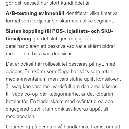
gör det, oavsett hur stort kundflödet är.
A/B-testning av innehåll
identifierar vilka kreativa
format som förtjänar sin skärmtid i olika segment.
Sluten koppling till POS-, lojalitets- och SKU-
försäljning
gör det slutligen möjligt för
detaljhandlaren att beskriva vad varje skärm bidrar
med — inte bara vad den visar.
Det är också här rollbeslutet besvaras på nytt med
evidens. En skärm som länge har sålts som retail
media-inventarium men vars slutna uplift konsekvent
är svag kan vara mer värdefull om den omallokeras
till trade co-op, där kategorinärhet är det köparen
betalar för. En trade-skärm med oväntat bred och
engagerad publik kan omklassificeras uppåt till
mediapoolen.
Optimering på denna nivå handlar inte främst om att