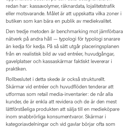
redan har: kassavolymer, räknardata, lojalitetstrafik
eller motsvarande. Målet är att uppskatta vilka zoner i
butiken som kan bära en publik av mediekvalitet.
Den tredje metoden är benchmarking mot jämförbara
nätverk på andra håll — typologi för typologi snarare
än kedja för kedja. På så sätt utgår placeringsplanen
från en realistisk bild av vad entréer, huvudgångar,
gavelplatser och kassaskärmar faktiskt levererar i
praktiken.
Rollbeslutet i detta skede är också strukturellt.
Skärmar vid entréer och huvudflöden tenderar att
utformas som retail media-inventarier: de når alla
kunder, de är enkla att revidera och de är den mest
lättförståeliga produkten att sälja till en medieköpare
inom snabbrörliga konsumentvaror. Skärmar i
kategoriavdelningar och vid gavlar börjar ofta som