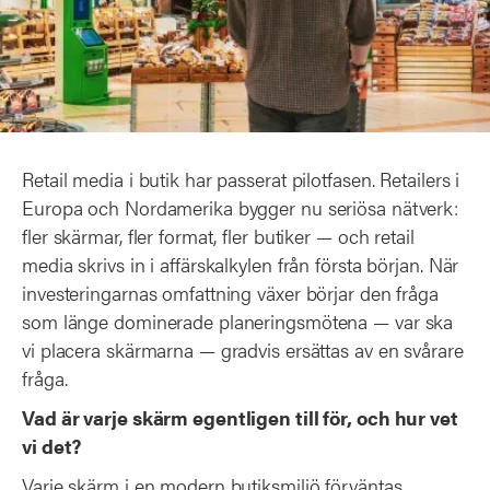
Retail media i butik har passerat pilotfasen. Retailers i
Europa och Nordamerika bygger nu seriösa nätverk:
fler skärmar, fler format, fler butiker — och retail
media skrivs in i affärskalkylen från första början. När
investeringarnas omfattning växer börjar den fråga
som länge dominerade planeringsmötena — var ska
vi placera skärmarna — gradvis ersättas av en svårare
fråga.
Vad är varje skärm egentligen till för, och hur vet
vi det?
Varje skärm i en modern butiksmiljö förväntas